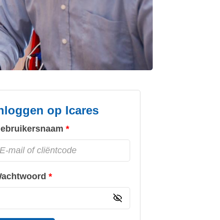
nloggen op Icares
ebruikersnaam
achtwoord