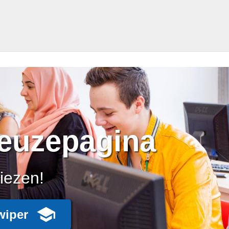
keuzepagina
kiezen!
wiper