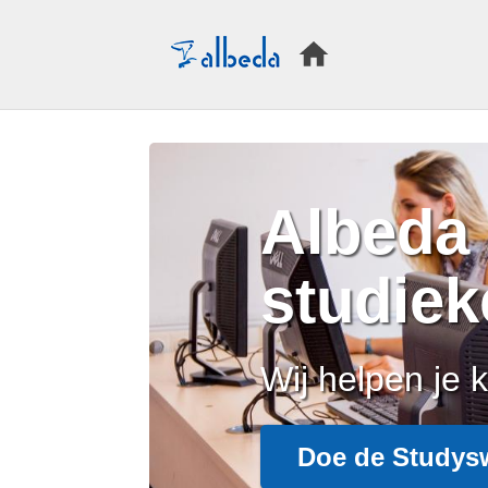
Albeda
studie
Wij helpen je 
Doe de
Studys